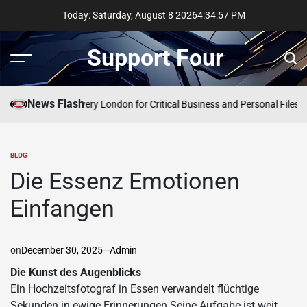
Skip
Today: Saturday, August 8 2026
4
:
34
:
58
PM
to
content
Support Four
Menu
Sear
News Flash
ency Data Recovery London for Critical Business and Personal Files
Com
BLOG
POSTED
IN
Die Essenz Emotionen
Einfangen
on
December 30, 2025
Admin
Die Kunst des Augenblicks
Ein Hochzeitsfotograf in Essen verwandelt flüchtige
Sekunden in ewige Erinnerungen Seine Aufgabe ist weit