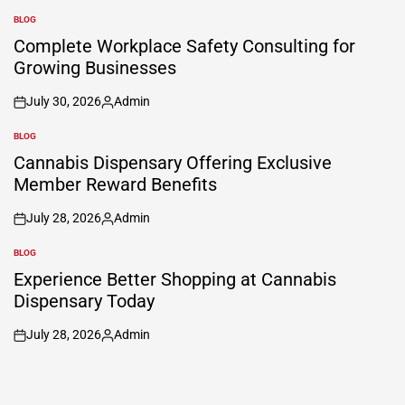
BLOG
POSTED
IN
Complete Workplace Safety Consulting for
Growing Businesses
July 30, 2026
Admin
on
Posted
by
BLOG
POSTED
IN
Cannabis Dispensary Offering Exclusive
Member Reward Benefits
July 28, 2026
Admin
on
Posted
by
BLOG
POSTED
IN
Experience Better Shopping at Cannabis
Dispensary Today
July 28, 2026
Admin
on
Posted
by