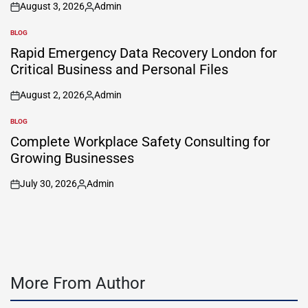
August 3, 2026
Admin
on
Posted
by
BLOG
POSTED
IN
Rapid Emergency Data Recovery London for
Critical Business and Personal Files
August 2, 2026
Admin
on
Posted
by
BLOG
POSTED
IN
Complete Workplace Safety Consulting for
Growing Businesses
July 30, 2026
Admin
on
Posted
by
More From Author